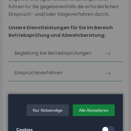
führen für Sie gegebenenfalls die erforderlichen
Einspruch- und/oder Klageverfahren durch.
Unsere Dienstleistungen für Sie im Bereich
Betriebsprüfung und Abwehrberatung:
Begleitung bei Betriebsprüfungen
Einspruchsverfahren
in Zusammenarbeit mit unseren Rechtsanwälten
Klageverfahren vor den Finanzgerichten
Nur Notwendige
Alle Akzeptieren
Klageverfahren vor dem BFH
Cookies