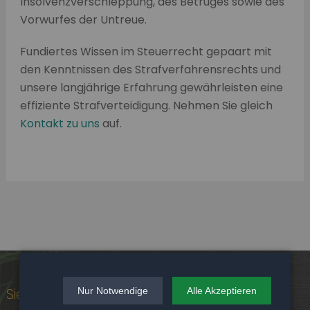
Insolvenzverschleppung, des Betruges sowie des
Vorwurfes der Untreue.
Fundiertes Wissen im Steuerrecht gepaart mit
den Kenntnissen des Strafverfahrensrechts und
unsere langjährige Erfahrung gewährleisten eine
effiziente Strafverteidigung. Nehmen Sie gleich
Kontakt zu uns
auf.
Sie haben konkrete Fragen?
Nur Notwendige
Alle Akzeptieren